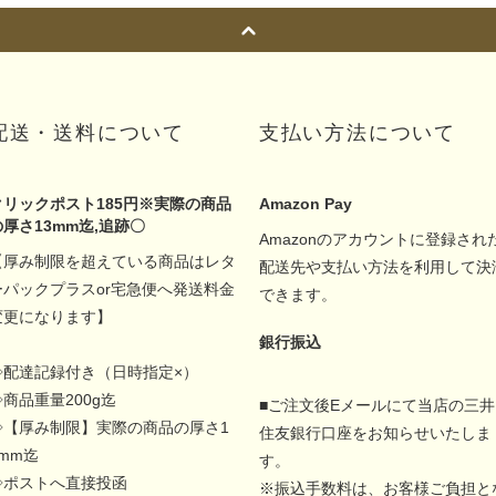
配送・送料について
支払い方法について
クリックポスト185円※実際の商品
Amazon Pay
の厚さ13mm迄,追跡〇
Amazonのアカウントに登録され
【厚み制限を超えている商品はレタ
配送先や支払い方法を利用して決
ーパックプラスor宅急便へ発送料金
できます。
変更になります】
銀行振込
◇配達記録付き（日時指定×）
◇商品重量200g迄
■ご注文後Eメールにて当店の三井
◇【厚み制限】実際の商品の厚さ1
住友銀行口座をお知らせいたしま
5mm迄
す。
◇ポストへ直接投函
※振込手数料は、お客様ご負担と