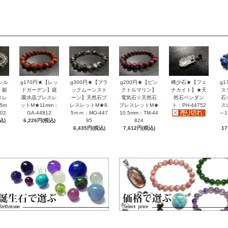
シル
g170円★【レッ
g300円★【ブラ
g200円★【ピン
稀少石★【フェ
g
】銀
ドガーデン】庭
ックムーンスト
クトルマリン】
ナカイト】★天
ス
スレ
園水晶ブレスレ
ーン】天然石ブ
電気石☆天然石
然石ペンダン
石
5m
ットM★11mm：
レスレットM★8.
ブレスレットM★
ト：PH-44752
ス
02
GA-44812
5ｍｍ：MO-447
10.5mm：TM-44
～1
込)
6,226円(税込)
85
824
6,435円(税込)
7,612円(税込)
17