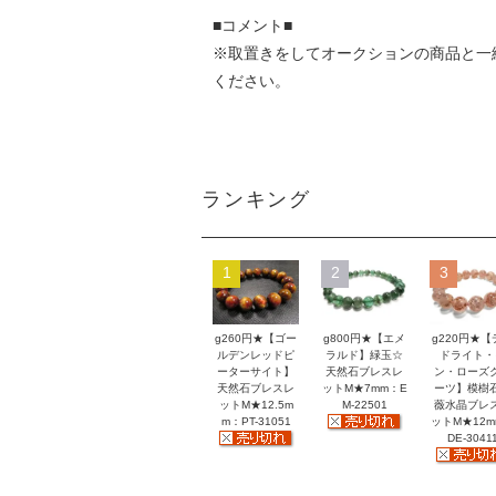
■コメント■
※取置きをして
オークション
の商品と一
ください。
ランキング
1
2
3
g260円★【ゴー
g800円★【エメ
g220円★【
ルデンレッドピ
ラルド】緑玉☆
ドライト・
ーターサイト】
天然石ブレスレ
ン・ローズ
天然石ブレスレ
ットM★7mm：E
ーツ】模樹
ットM★12.5m
M-22501
薇水晶ブレ
m：PT-31051
ットM★12
DE-3041