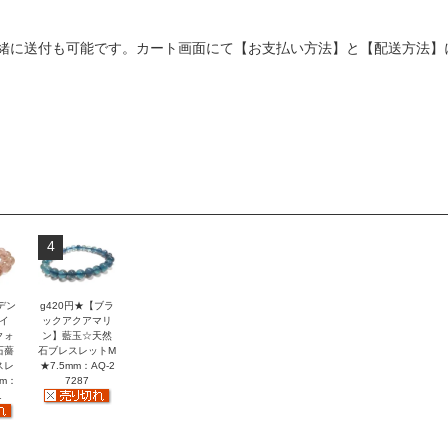
緒に送付も可能です。カート画面にて【お支払い方法】と【配送方法】
4
デン
g420円★【ブラ
イ
ックアクアマリ
クォ
ン】藍玉☆天然
石薔
石ブレスレットM
スレ
★7.5mm：AQ-2
mm：
7287
1