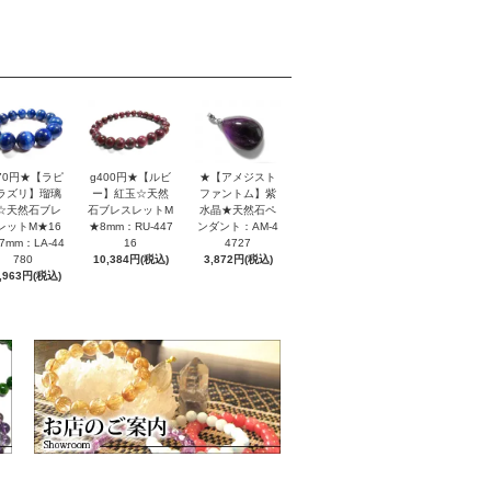
170円★【ラピ
g400円★【ルビ
★【アメジスト
ラズリ】瑠璃
ー】紅玉☆天然
ファントム】紫
☆天然石ブレ
石ブレスレットM
水晶★天然石ペ
レットM★16
★8mm：RU-447
ンダント：AM-4
7mm：LA-44
16
4727
780
10,384円(税込)
3,872円(税込)
,963円(税込)