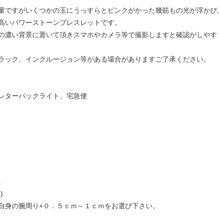
量ですがいくつかの玉にうっすらとピンクがかった幾筋もの光が浮かび
高いパワーストーンブレスレットです。
の濃い背景に置いて頂きスマホやカメラ等で撮影しますと確認がしやす
ラック、インクルージョン等がある場合がありますご了承ください。
レターパックライト、宅急便
。
)
自身の腕周り+０．５ｃｍ～１ｃｍをお選び下さい。