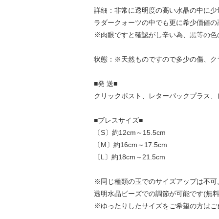
詳細：非常に透明度の高い水晶の中に少
ラダークォーツの中でも更に希少価値の
※肉眼ですと確認がし辛い為、黒等の色
状態：※天然ものですので多少の傷、ク
■発 送■
クリックポスト、レターパックプラス、
■ブレスサイズ■
〔S〕約12cm～15.5cm
〔M〕約16cm～17.5cm
〔L〕約18cm～21.5cm
※同じ種類の玉でのサイズアップは不可
透明水晶ビーズでの調節が可能です(無料
※ゆったりしたサイズをご希望の方はご