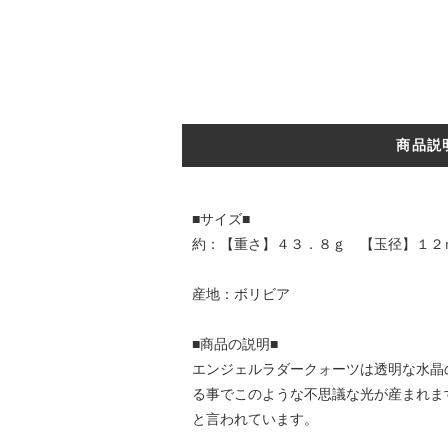
商品説
■サイズ■
約：【重さ】４３．８ｇ 【玉径】１２
産地：ボリビア
■商品の説明■
エンジェルラダークォーツは透明な水晶
る事でこのような不思議な光が産まれま
と言われています。