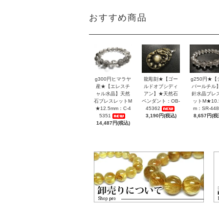
おすすめ商品
g300円ヒマラヤ
龍彫刻★【ゴー
g250円★【
産★【エレスチ
ルドオブシディ
バールチル
ャル水晶】天然
アン】★天然石
針水晶ブレ
石ブレスレットM
ペンダント：OB-
ットM★10.
★12.5mm：C-4
45362
m：SR-448
5351
3,190円(税込)
8,657円(税
14,487円(税込)