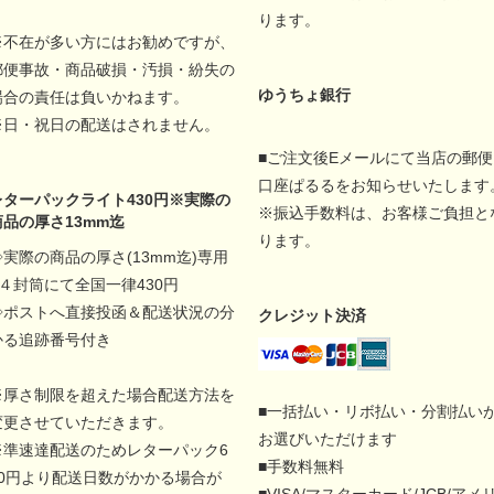
ります。
※不在が多い方にはお勧めですが、
郵便事故・商品破損・汚損・紛失の
ゆうちょ銀行
場合の責任は負いかねます。
※日・祝日の配送はされません。
■ご注文後Eメールにて当店の郵便
口座ぱるるをお知らせいたします
レターパックライト430円※実際の
※振込手数料は、お客様ご負担と
商品の厚さ13mm迄
ります。
◇実際の商品の厚さ(13mm迄)専用
A４封筒にて全国一律430円
◇ポストへ直接投函＆配送状況の分
クレジット決済
かる追跡番号付き
※厚さ制限を超えた場合配送方法を
■一括払い・リボ払い・分割払い
変更させていただきます。
お選びいただけます
※準速達配送のためレターパック6
■手数料無料
00円より配送日数がかかる場合が