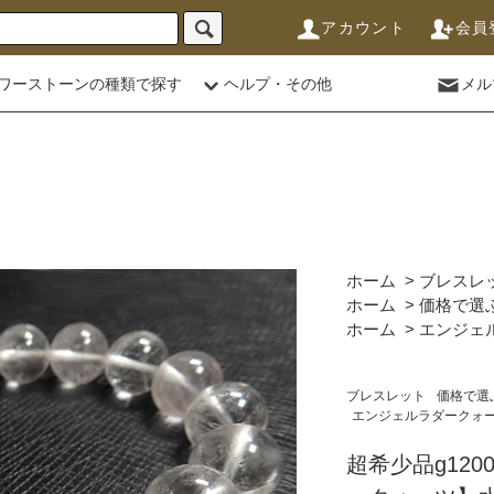
アカウント
会員
ワーストーンの種類で探す
ヘルプ・その他
メル
ホーム
>
ブレスレ
ホーム
>
価格で選
ホーム
>
エンジェ
ブレスレット
価格で選
エンジェルラダークォ
超希少品g12