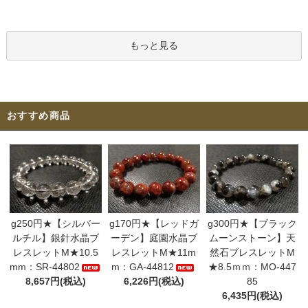
もっと見る
おすすめ商品
g250円★【シルバー
g170円★【レッドガ
g300円★【ブラック
ルチル】銀針水晶ブ
ーデン】庭園水晶ブ
ムーンストーン】天
レスレットM★10.5
レスレットM★11m
然石ブレスレットM
mm：SR-44802
m：GA-44812
★8.5ｍｍ：MO-447
8,657円(税込)
6,226円(税込)
85
6,435円(税込)