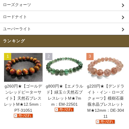
ローズクォーツ
ロードナイト
ユーパーライト
ランキング
1
2
3
g260円★【ゴールデ
g800円★【エメラル
g220円★【デンドラ
ンレッドピーターサ
ド】緑玉☆天然石ブ
イト・イン・ローズ
イト】天然石ブレス
レスレットM★7m
クォーツ】模樹石薔
レットM★12.5mm：
m：EM-22501
薇水晶ブレスレット
PT-31051
M★12mm：DE-304
11