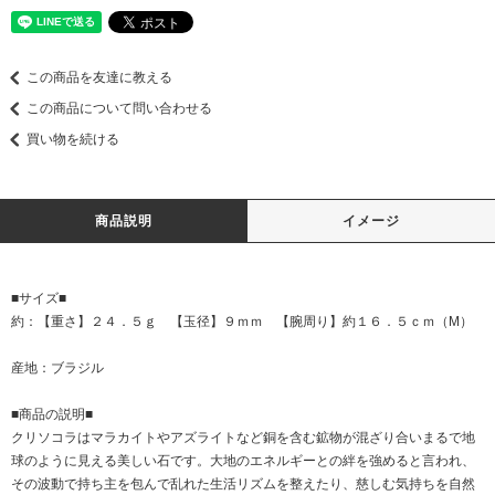
この商品を友達に教える
この商品について問い合わせる
買い物を続ける
商品説明
イメージ
■サイズ■
約：【重さ】２４．５ｇ 【玉径】９ｍｍ 【腕周り】約１６．５ｃｍ（M）
産地：ブラジル
■商品の説明■
クリソコラはマラカイトやアズライトなど銅を含む鉱物が混ざり合いまるで地
球のように見える美しい石です。大地のエネルギーとの絆を強めると言われ、
その波動で持ち主を包んで乱れた生活リズムを整えたり、慈しむ気持ちを自然