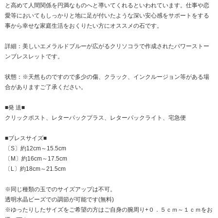
と高めて人間関係を円満なものへと導いてくれるといわれています。仕事や恋
愛等においてもしっかりと地に足が付いたような深い安心感をサポートをする
事から幸せな家庭生活をおくりたい方にオススメの石です。
詳細：美しいエメラルドブルーが広がるクリソコラで作成されたパワーストー
ンブレスレットです。
状態：※天然ものですので多少の傷、クラック、インクルージョン等がある場
合がありますご了承ください。
■発 送■
クリックポスト、レターパックプラス、レターパックライト、宅急便
■ブレスサイズ■
〔S〕約12cm～15.5cm
〔M〕約16cm～17.5cm
〔L〕約18cm～21.5cm
※同じ種類の玉でのサイズアップは不可。
透明水晶ビーズでの調節が可能です(無料)
※ゆったりしたサイズをご希望の方はご自身の腕周り+０．５ｃｍ～１ｃｍをお