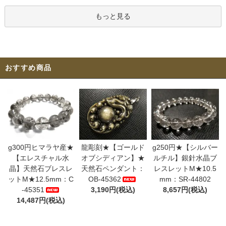
もっと見る
おすすめ商品
g300円ヒマラヤ産★
龍彫刻★【ゴールド
g250円★【シルバー
【エレスチャル水
オブシディアン】★
ルチル】銀針水晶ブ
晶】天然石ブレスレ
天然石ペンダント：
レスレットM★10.5
ットM★12.5mm：C
OB-45362
mm：SR-44802
-45351
3,190円(税込)
8,657円(税込)
14,487円(税込)