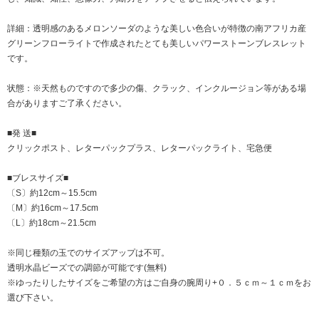
詳細：透明感のあるメロンソーダのような美しい色合いが特徴の南アフリカ産
グリーンフローライトで作成されたとても美しいパワーストーンブレスレット
です。
状態：※天然ものですので多少の傷、クラック、インクルージョン等がある場
合がありますご了承ください。
■発 送■
クリックポスト、レターパックプラス、レターパックライト、宅急便
■ブレスサイズ■
〔S〕約12cm～15.5cm
〔M〕約16cm～17.5cm
〔L〕約18cm～21.5cm
※同じ種類の玉でのサイズアップは不可。
透明水晶ビーズでの調節が可能です(無料)
※ゆったりしたサイズをご希望の方はご自身の腕周り+０．５ｃｍ～１ｃｍをお
選び下さい。