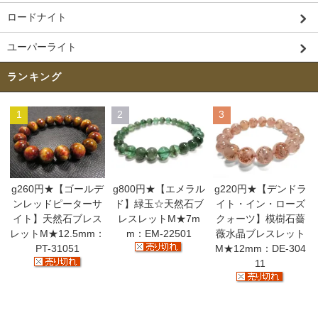
ロードナイト
ユーパーライト
ランキング
1
2
3
g260円★【ゴールデ
g800円★【エメラル
g220円★【デンドラ
ンレッドピーターサ
ド】緑玉☆天然石ブ
イト・イン・ローズ
イト】天然石ブレス
レスレットM★7m
クォーツ】模樹石薔
レットM★12.5mm：
m：EM-22501
薇水晶ブレスレット
PT-31051
M★12mm：DE-304
11