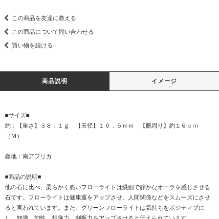
この商品を友達に教える
この商品について問い合わせる
買い物を続ける
商品説明
イメージ
■サイズ■
約：【重さ】３８．１ｇ 【玉径】１０．５ｍｍ 【腕周り】約１６ｃｍ
（Ｍ）
産地：南アフリカ
■商品の説明■
他の石に比べ、柔らかく脆いフローライトは繊細で静かなオーラを感じさせる
石です。フローライトは健康運をアップさせ、人間関係などをスムーズにさせ
ると言われています。また、グリーンフローライトは気持ちをポジティブに
し、知識、知性、想像力、判断力をアップさせると伝えられています。