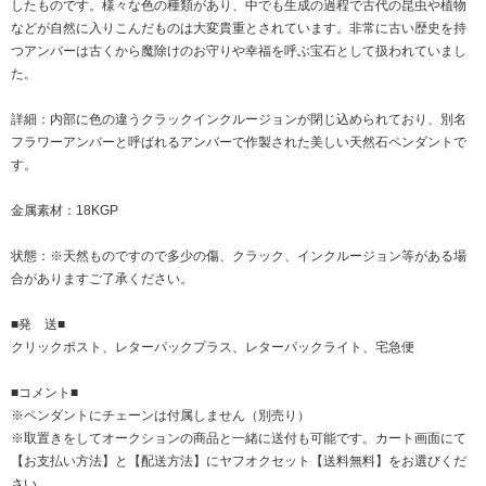
したものです。様々な色の種類があり、中でも生成の過程で古代の昆虫や植物
などが自然に入りこんだものは大変貴重とされています。非常に古い歴史を持
つアンバーは古くから魔除けのお守りや幸福を呼ぶ宝石として扱われていまし
た。
詳細：内部に色の違うクラックインクルージョンが閉じ込められており、別名
フラワーアンバーと呼ばれるアンバーで作製された美しい天然石ペンダントで
す。
金属素材：18KGP
状態：※天然ものですので多少の傷、クラック、インクルージョン等がある場
合がありますご了承ください。
■発 送■
クリックポスト、レターパックプラス、レターパックライト、宅急便
■コメント■
※ペンダントにチェーンは付属しません（別売り）
※取置きをして
オークション
の商品と一緒に送付も可能です。カート画面にて
【お支払い方法】と【配送方法】にヤフオクセット【送料無料】をお選びくだ
さい。