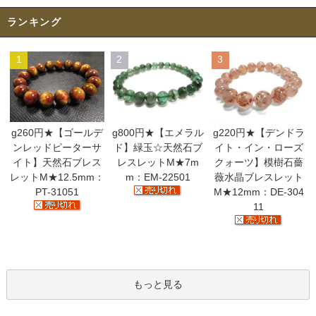
ランキング
1
2
3
g260円★【ゴールデ
g800円★【エメラル
g220円★【デンドラ
ンレッドピーターサ
ド】緑玉☆天然石ブ
イト・イン・ローズ
イト】天然石ブレス
レスレットM★7m
クォーツ】模樹石薔
レットM★12.5mm：
m：EM-22501
薇水晶ブレスレット
PT-31051
M★12mm：DE-304
11
もっと見る