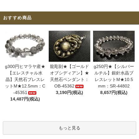
おすすめ商品
g300円ヒマラヤ産★
龍彫刻★【ゴールド
g250円★【シルバー
【エレスチャル水
オブシディアン】★
ルチル】銀針水晶ブ
晶】天然石ブレスレ
天然石ペンダント：
レスレットM★10.5
ットM★12.5mm：C
OB-45362
mm：SR-44802
-45351
3,190円(税込)
8,657円(税込)
14,487円(税込)
もっと見る