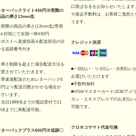
口座ぱるるをお知らせいたします
レターパックライト430円※実際の
※振込手数料は、お客様ご負担と
商品の厚さ13mm迄
ります。
◇実際の商品の厚さ(13mm迄)専用
A４封筒にて全国一律430円
◇ポストへ直接投函＆配送状況の分
クレジット決済
かる追跡番号付き
※厚さ制限を超えた場合配送方法を
■一括払い・リボ払い・分割払い
変更させていただきます。
お選びいただけます
※準速達配送のためレターパック6
■手数料無料
00円より配送日数がかかる場合が
■VISA/マスターカード/JCB/アメ
ございます。
カン・エキスプレスでのお支払い
※当日19時頃までの電話受付で21
可能です。
時頃までに再配達可能。
クロネコヤマト代金引換
レターパックプラス600円※追跡〇