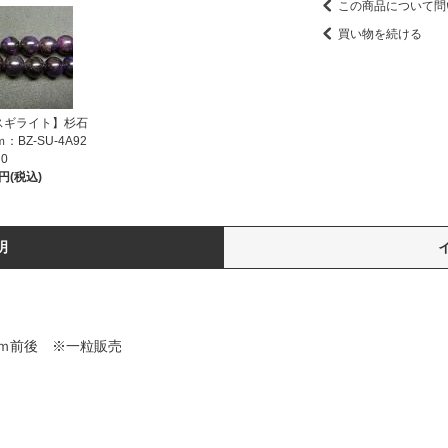
この商品について問
買い物を続ける
スギライト】杉石
BZ-SU-4A92
0
2円(税込)
明
ｍ前後 ※一粒販売