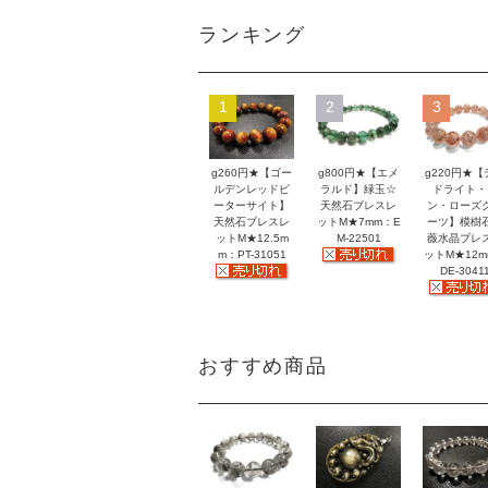
ランキング
1
2
3
g260円★【ゴー
g800円★【エメ
g220円★【
ルデンレッドピ
ラルド】緑玉☆
ドライト・
ーターサイト】
天然石ブレスレ
ン・ローズ
天然石ブレスレ
ットM★7mm：E
ーツ】模樹
ットM★12.5m
M-22501
薇水晶ブレ
m：PT-31051
ットM★12
DE-3041
おすすめ商品