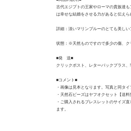
古代エジプトの王家やローマの貴族達も
は幸せな結婚をさせる力があると伝えら
詳細：淡いマリンブルーのとても美しい
状態：※天然ものですので多少の傷、ク
■発 送■
クリックポスト、レターパックプラス、
■コメント■
・画像は見本となります。写真と同タイ
・天然石ビーズはヤフオクセット【送料
・ご購入されるブレスレットのサイズ直
ます。