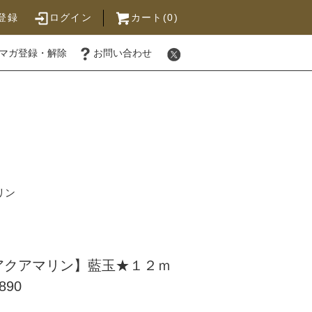
登録
ログイン
カート(0)
マガ登録・解除
お問い合わせ
リン
アクアマリン】藍玉★１２ｍ
890