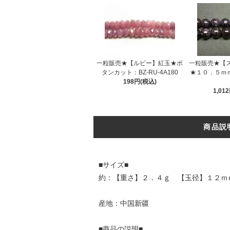
一粒販売★【ルビー】紅玉★ボ
一粒販売★【
タンカット：BZ-RU-4A180
★１０．５ｍｍ：
198円(税込)
1,01
商品説
■サイズ■
約：【重さ】２．４ｇ 【玉径】１２ｍ
産地：中国新疆
■商品の説明■