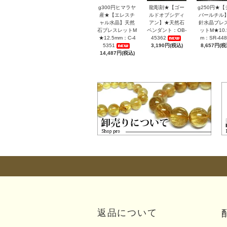
g300円ヒマラヤ
龍彫刻★【ゴー
g250円★【
産★【エレスチ
ルドオブシディ
バールチル
ャル水晶】天然
アン】★天然石
針水晶ブレ
石ブレスレットM
ペンダント：OB-
ットM★10.
★12.5mm：C-4
45362
m：SR-448
5351
3,190円(税込)
8,657円(税
14,487円(税込)
返品について