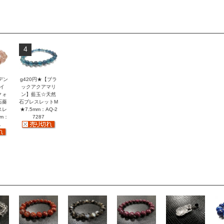
4
デン
g420円★【ブラ
イ
ックアクアマリ
クォ
ン】藍玉☆天然
石薔
石ブレスレットM
スレ
★7.5mm：AQ-2
mm：
7287
1