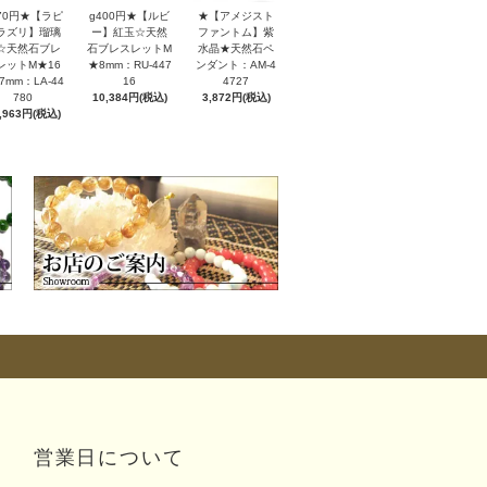
170円★【ラピ
g400円★【ルビ
★【アメジスト
ラズリ】瑠璃
ー】紅玉☆天然
ファントム】紫
☆天然石ブレ
石ブレスレットM
水晶★天然石ペ
レットM★16
★8mm：RU-447
ンダント：AM-4
7mm：LA-44
16
4727
780
10,384円(税込)
3,872円(税込)
,963円(税込)
営業日について