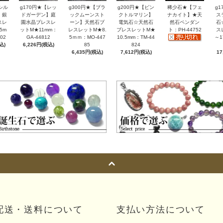
シル
g170円★【レッ
g300円★【ブラ
g200円★【ピン
稀少石★【フェ
g
】銀
ドガーデン】庭
ックムーンスト
クトルマリン】
ナカイト】★天
ス
スレ
園水晶ブレスレ
ーン】天然石ブ
電気石☆天然石
然石ペンダン
石
5m
ットM★11mm：
レスレットM★8.
ブレスレットM★
ト：PH-44752
ス
02
GA-44812
5ｍｍ：MO-447
10.5mm：TM-44
～1
込)
6,226円(税込)
85
824
6,435円(税込)
7,612円(税込)
17
配送・送料について
支払い方法について