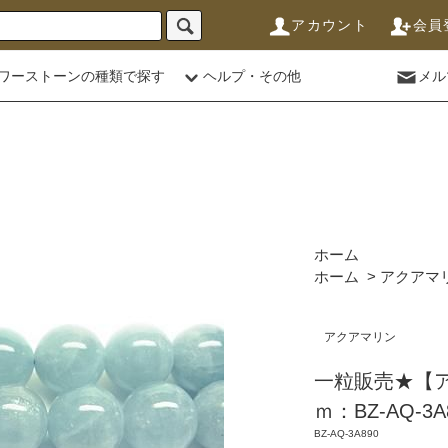
アカウント
会員
ワーストーンの種類で探す
ヘルプ・その他
メル
ホーム
ホーム
>
アクアマ
アクアマリン
一粒販売★【
ｍ：BZ-AQ-3A
BZ-AQ-3A890