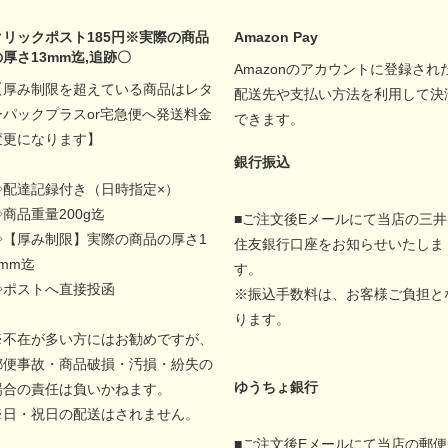
クリックポスト185円※実際の商品
Amazon Pay
の厚さ13mm迄,追跡〇
Amazonのアカウントに登録され
【厚み制限を超えている商品はレタ
配送先や支払い方法を利用して決
ーパックプラスor宅急便へ発送料金
できます。
変更になります】
銀行振込
◇配達記録付き（日時指定×）
◇商品重量200g迄
■ご注文後Eメールにて当店の三井
◇【厚み制限】実際の商品の厚さ1
住友銀行口座をお知らせいたしま
5mm迄
す。
◇ポストへ直接投函
※振込手数料は、お客様ご負担と
ります。
※不在が多い方にはお勧めですが、
郵便事故・商品破損・汚損・紛失の
ゆうちょ銀行
場合の責任は負いかねます。
※日・祝日の配送はされません。
■ご注文後Eメールにて当店の郵便