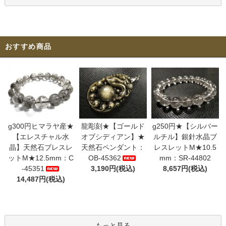
おすすめ商品
g300円ヒマラヤ産★
龍彫刻★【ゴールド
g250円★【シルバー
【エレスチャル水
オブシディアン】★
ルチル】銀針水晶ブ
晶】天然石ブレスレ
天然石ペンダント：
レスレットM★10.5
ットM★12.5mm：C
OB-45362
mm：SR-44802
-45351
3,190円(税込)
8,657円(税込)
14,487円(税込)
もっと見る