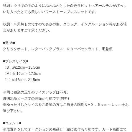
詳細：ウサギの毛のようにふわふわとした白色ラビットヘアールチルがびっし
いり入ったとても美しいパワーストーンブレスレットです。
状態：※天然ものですので多少の傷、クラック、インクルージョン等がある場
合がありますご了承ください。
■発 送■
クリックポスト、レターパックプラス、レターパックライト、宅急便
■ブレスサイズ■
〔S〕約12cm～15.5cm
〔M〕約16cm～17.5cm
〔L〕約18cm～21.5cm
※同じ種類の玉でのサイズアップは不可。
透明水晶ビーズでの調節が可能です(無料)
※ゆったりしたサイズをご希望の方はご自身の腕周り+０．５ｃｍ～１ｃｍをお
選び下さい。
■コメント■
※取置きをして
オークション
の商品と一緒に送付も可能です。カート画面にて