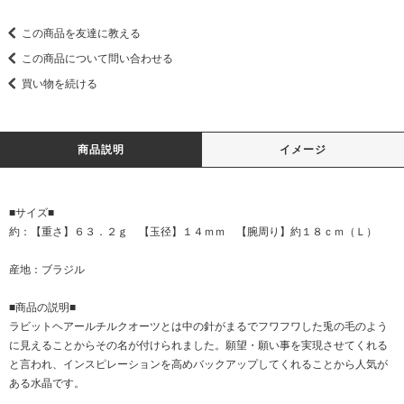
この商品を友達に教える
この商品について問い合わせる
買い物を続ける
商品説明
イメージ
■サイズ■
約：【重さ】６３．２ｇ 【玉径】１４ｍｍ 【腕周り】約１８ｃｍ（Ｌ）
産地：ブラジル
■商品の説明■
ラビットヘアールチルクオーツとは中の針がまるでフワフワした兎の毛のよう
に見えることからその名が付けられました。願望・願い事を実現させてくれる
と言われ、インスピレーションを高めバックアップしてくれることから人気が
ある水晶です。