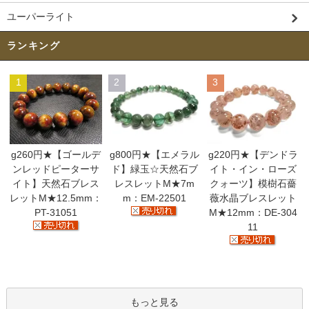
ユーパーライト
ランキング
1
2
3
g260円★【ゴールデ
g800円★【エメラル
g220円★【デンドラ
ンレッドピーターサ
ド】緑玉☆天然石ブ
イト・イン・ローズ
イト】天然石ブレス
レスレットM★7m
クォーツ】模樹石薔
レットM★12.5mm：
m：EM-22501
薇水晶ブレスレット
PT-31051
M★12mm：DE-304
11
もっと見る