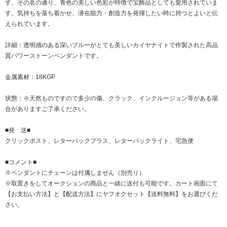
す。その名の通り、青色の美しい色彩が特徴で宝飾品としても愛用されていま
す。気持ちを落ち着かせ、潜在能力・創造力を発揮したい時に持つとよいと伝
えられています。
詳細：透明感のある深いブルーがとても美しいカイヤナイトで作製された高品
質パワーストーンペンダントです。
金属素材：18KGP
状態：※天然ものですので多少の傷、クラック、インクルージョン等がある場
合がありますご了承ください。
■発 送■
クリックポスト、レターパックプラス、レターパックライト、宅急便
■コメント■
※ペンダントにチェーンは付属しません（別売り）
※取置きをして
オークション
の商品と一緒に送付も可能です。カート画面にて
【お支払い方法】と【配送方法】にヤフオクセット【送料無料】をお選びくだ
さい。