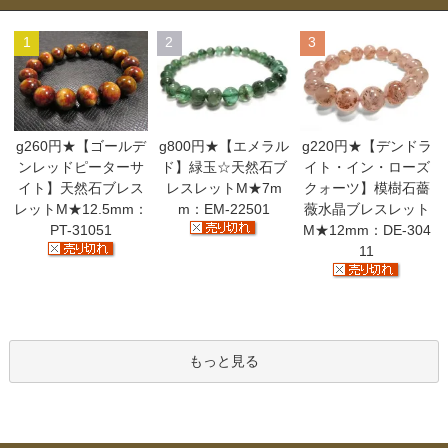
1
2
3
g260円★【ゴールデ
g800円★【エメラル
g220円★【デンドラ
ンレッドピーターサ
ド】緑玉☆天然石ブ
イト・イン・ローズ
イト】天然石ブレス
レスレットM★7m
クォーツ】模樹石薔
レットM★12.5mm：
m：EM-22501
薇水晶ブレスレット
PT-31051
M★12mm：DE-304
11
もっと見る