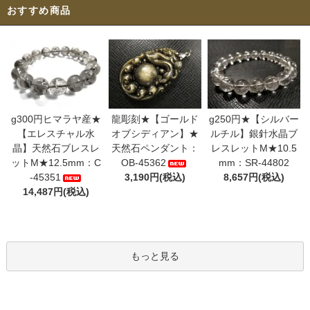
おすすめ商品
g300円ヒマラヤ産★
龍彫刻★【ゴールド
g250円★【シルバー
【エレスチャル水
オブシディアン】★
ルチル】銀針水晶ブ
晶】天然石ブレスレ
天然石ペンダント：
レスレットM★10.5
ットM★12.5mm：C
OB-45362
mm：SR-44802
-45351
3,190円(税込)
8,657円(税込)
14,487円(税込)
もっと見る