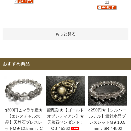
11
もっと見る
おすすめ商品
g300円ヒマラヤ産★
龍彫刻★【ゴールド
g250円★【シルバー
【エレスチャル水
オブシディアン】★
ルチル】銀針水晶ブ
晶】天然石ブレスレ
天然石ペンダント：
レスレットM★10.5
ットM★12.5mm：C
OB-45362
mm：SR-44802