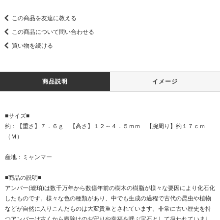
この商品を友達に教える
この商品について問い合わせる
買い物を続ける
商品説明
イメージ
■サイズ■
約：【重さ】７．６ｇ 【高さ】１２～４．５ｍｍ 【腕周り】約１７ｃｍ
（Ｍ）
産地：ミャンマー
■商品の説明■
アンバー(琥珀)は数千万年から数億年前の樹木の樹脂が様々な要因により化石化
したものです。様々な色の種類があり、中でも生成の過程で古代の昆虫や植物
などが自然に入りこんだものは大変貴重とされています。非常に古い歴史を持
つアンバーは古くから魔除けのお守りや幸福を呼ぶ宝石として扱われていまし