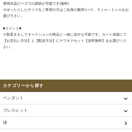
透明水晶ビーズでの調節が可能です(無料)
※ゆったりしたサイズをご希望の方はご自身の腕周り+０．５ｃｍ～１ｃｍをお
選び下さい。
■コメント■
※取置きをして
オークション
の商品と一緒に送付も可能です。カート画面にて
【お支払い方法】と【配送方法】にヤフオクセット【送料無料】をお選びくだ
さい。
カテゴリーから探す
ペンダント
ブレスレット
球