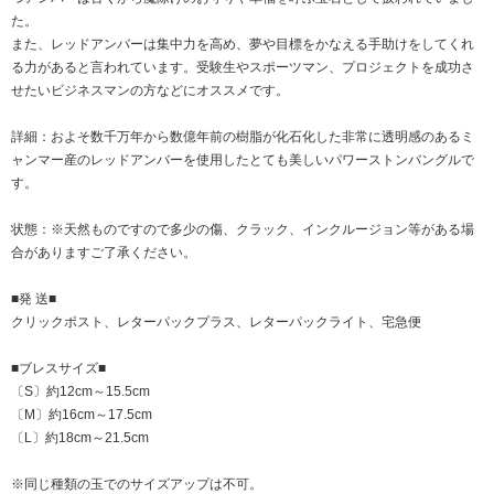
た。
また、レッドアンバーは集中力を高め、夢や目標をかなえる手助けをしてくれ
る力があると言われています。受験生やスポーツマン、プロジェクトを成功さ
せたいビジネスマンの方などにオススメです。
詳細：およそ数千万年から数億年前の樹脂が化石化した非常に透明感のあるミ
ャンマー産のレッドアンバーを使用したとても美しいパワーストンバングルで
す。
状態：※天然ものですので多少の傷、クラック、インクルージョン等がある場
合がありますご了承ください。
■発 送■
クリックポスト、レターパックプラス、レターパックライト、宅急便
■ブレスサイズ■
〔S〕約12cm～15.5cm
〔M〕約16cm～17.5cm
〔L〕約18cm～21.5cm
※同じ種類の玉でのサイズアップは不可。