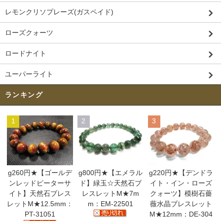
レモンクリソプレーズ(ガスペイド)
ローズクォーツ
ロードナイト
ユーパーライト
ランキング
1
2
3
g260円★【ゴールデ
g800円★【エメラル
g220円★【デンドラ
ンレッドピーターサ
ド】緑玉☆天然石ブ
イト・イン・ローズ
イト】天然石ブレス
レスレットM★7m
クォーツ】模樹石薔
レットM★12.5mm：
m：EM-22501
薇水晶ブレスレット
PT-31051
M★12mm：DE-304