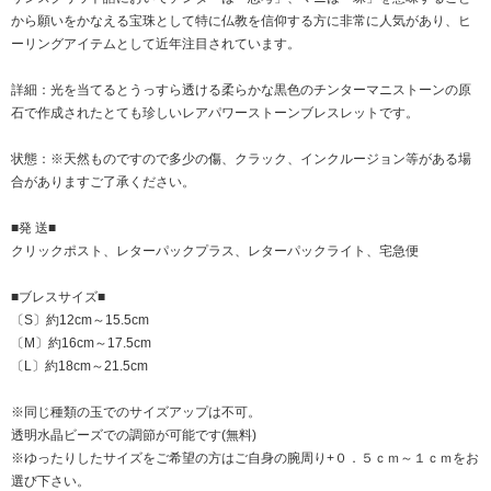
から願いをかなえる宝珠として特に仏教を信仰する方に非常に人気があり、ヒ
ーリングアイテムとして近年注目されています。
詳細：光を当てるとうっすら透ける柔らかな黒色のチンターマニストーンの原
石で作成されたとても珍しいレアパワーストーンブレスレットです。
状態：※天然ものですので多少の傷、クラック、インクルージョン等がある場
合がありますご了承ください。
■発 送■
クリックポスト、レターパックプラス、レターパックライト、宅急便
■ブレスサイズ■
〔S〕約12cm～15.5cm
〔M〕約16cm～17.5cm
〔L〕約18cm～21.5cm
※同じ種類の玉でのサイズアップは不可。
透明水晶ビーズでの調節が可能です(無料)
※ゆったりしたサイズをご希望の方はご自身の腕周り+０．５ｃｍ～１ｃｍをお
選び下さい。