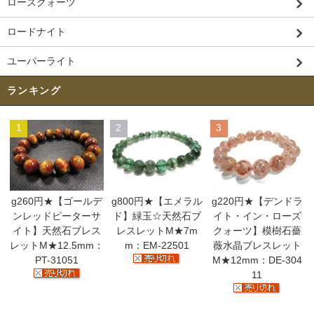
ローズクォーツ
ロードナイト
ユーパーライト
ランキング
1
2
3
g260円★【ゴールデ
g800円★【エメラル
g220円★【デンドラ
ンレッドピーターサ
ド】緑玉☆天然石ブ
イト・イン・ローズ
イト】天然石ブレス
レスレットM★7m
クォーツ】模樹石薔
レットM★12.5mm：
m：EM-22501
薇水晶ブレスレット
PT-31051
M★12mm：DE-304
11