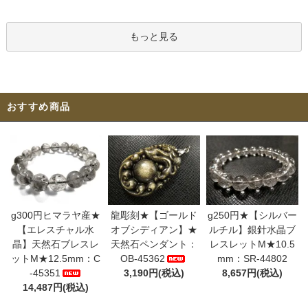
もっと見る
おすすめ商品
g300円ヒマラヤ産★
龍彫刻★【ゴールド
g250円★【シルバー
【エレスチャル水
オブシディアン】★
ルチル】銀針水晶ブ
晶】天然石ブレスレ
天然石ペンダント：
レスレットM★10.5
ットM★12.5mm：C
OB-45362
mm：SR-44802
-45351
3,190円(税込)
8,657円(税込)
14,487円(税込)