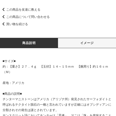
この商品を友達に教える
この商品について問い合わせる
買い物を続ける
商品説明
イメージ
■サイズ■
約：【重さ】２７．４ｇ 【玉径】１４～１５ｍｍ 【腕周り】約１６ｃｍ
（Ｍ）
産地：アメリカ
■商品の説明■
チンターマニストーンはアメリカ（アリゾナ州）発見されたサーフォダイトと
呼ばれるテクタイト隕石の一種と言われていますが正確にはオブシディアンに
分類されその発生は謎とされています。
サンスクリット語においてチンターは「思考」、マニは「珠」を意味すること