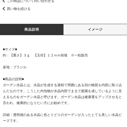
この商品について問い合わせる
買い物を続ける
商品説明
イメージ
■サイズ■
約：【重さ】３ｇ 【玉径】１２ｍｍ前後 ※一粒販売
産地：ブラジル
■商品の説明■
ガーデン水晶とは、水晶が生成する過程で周囲にある別の物質を内部に取り込
んだものです。こうした内包物が水晶内部でまるで庭園を成しているように見
えるものをガーデン水晶と呼びます。ガーデン水晶は健康運をアップさせると
言われ、健康的になりたい方にお勧めです。
詳細：透明感のある水晶に色とりどりのガーデンが入ったとても美しい水晶ビ
ーズです。