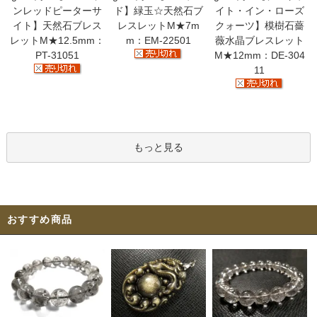
ンレッドピーターサ
ド】緑玉☆天然石ブ
イト・イン・ローズ
イト】天然石ブレス
レスレットM★7m
クォーツ】模樹石薔
レットM★12.5mm：
m：EM-22501
薇水晶ブレスレット
PT-31051
M★12mm：DE-304
11
もっと見る
おすすめ商品