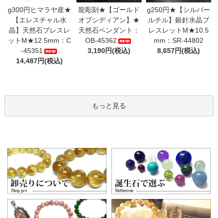
g300円ヒマラヤ産★
龍彫刻★【ゴールド
g250円★【シルバー
【エレスチャル水
オブシディアン】★
ルチル】銀針水晶ブ
晶】天然石ブレスレ
天然石ペンダント：
レスレットM★10.5
ットM★12.5mm：C
OB-45362
mm：SR-44802
-45351
3,190円(税込)
8,657円(税込)
14,487円(税込)
もっと見る