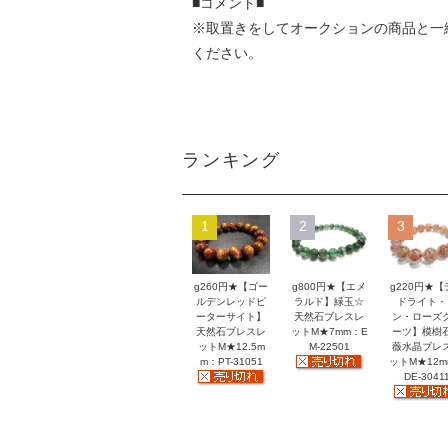
■コメント■
※取置きをして
オークション
の商品と一
ください。
ランキング
1
2
3
g260円★【ゴー
g800円★【エメ
g220円★【
ルデンレッドピ
ラルド】緑玉☆
ドライト・
ーターサイト】
天然石ブレスレ
ン・ローズ
天然石ブレスレ
ットM★7mm：E
ーツ】模樹
ットM★12.5m
M-22501
薇水晶ブレ
m：PT-31051
ットM★12
DE-3041