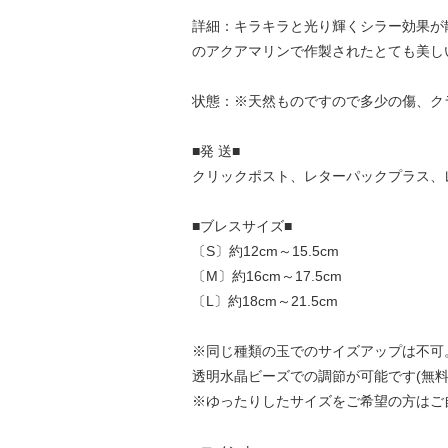
詳細：キラキラと光り輝くシラー効果が
のアクアマリンで作製されたとても美し
状態：※天然ものですので多少の傷、ク
■発 送■
クリックポスト、レターパックプラス、
■ブレスサイズ■
〔S〕約12cm～15.5cm
〔M〕約16cm～17.5cm
〔L〕約18cm～21.5cm
※同じ種類の玉でのサイズアップは不可
透明水晶ビーズでの調節が可能です(無料
※ゆったりしたサイズをご希望の方はご