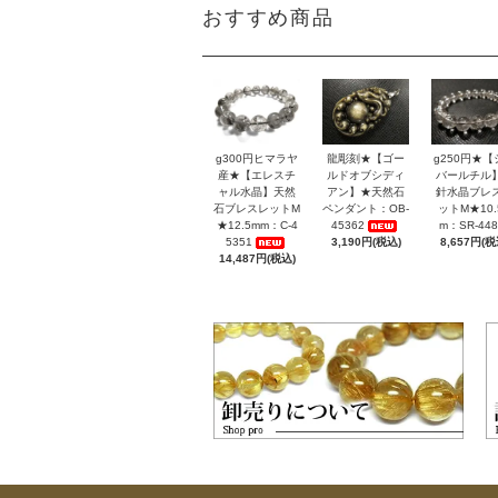
おすすめ商品
g300円ヒマラヤ
龍彫刻★【ゴー
g250円★【
産★【エレスチ
ルドオブシディ
バールチル
ャル水晶】天然
アン】★天然石
針水晶ブレ
石ブレスレットM
ペンダント：OB-
ットM★10.
★12.5mm：C-4
45362
m：SR-448
5351
3,190円(税込)
8,657円(税
14,487円(税込)