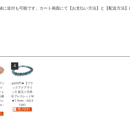
緒に送付も可能です。カート画面にて【お支払い方法】と【配送方法】
4
デン
g420円★【ブラ
イ
ックアクアマリ
クォ
ン】藍玉☆天然
石薔
石ブレスレットM
スレ
★7.5mm：AQ-2
mm：
7287
1