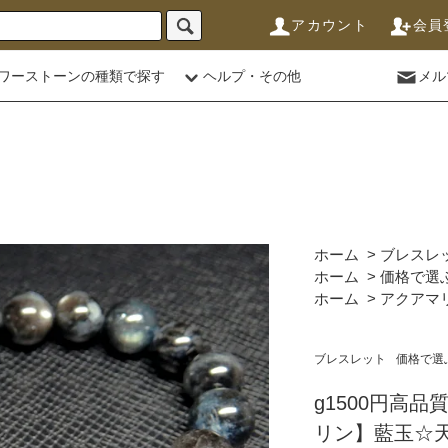
アカウント
会員
ワーストーンの種類で探す
ヘルプ・その他
メル
ホーム
>
ブレスレ
ホーム
>
価格で選
ホーム
>
アクアマ
ブレスレット
価格で選
g1500円高
リン】藍玉☆