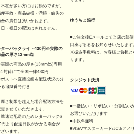
※不在が多い方にはお勧めですが、
郵便事故・商品破損・汚損・紛失の
ゆうちょ銀行
場合の責任は負いかねます。
※日・祝日の配送はされません。
■ご注文後Eメールにて当店の郵便
口座ぱるるをお知らせいたします
レターパックライト430円※実際の
※振込手数料は、お客様ご負担と
商品の厚さ13mm迄
ります。
◇実際の商品の厚さ(13mm迄)専用
A４封筒にて全国一律430円
◇ポストへ直接投函＆配送状況の分
クレジット決済
かる追跡番号付き
※厚さ制限を超えた場合配送方法を
■一括払い・リボ払い・分割払い
変更させていただきます。
お選びいただけます
※準速達配送のためレターパック6
■手数料無料
00円より配送日数がかかる場合が
■VISA/マスターカード/JCB/アメ
ございます。