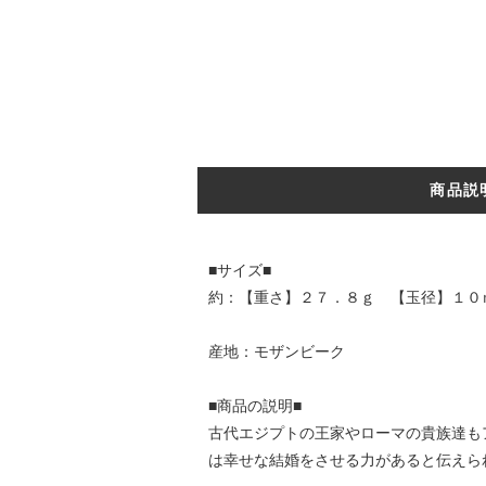
商品説
■サイズ■
約：【重さ】２７．８ｇ 【玉径】１０
産地：モザンビーク
■商品の説明■
古代エジプトの王家やローマの貴族達も
は幸せな結婚をさせる力があると伝えら