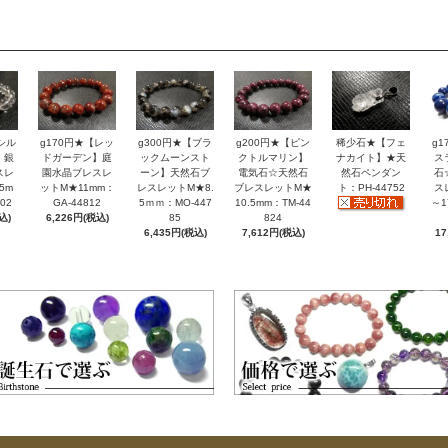
シル
g170円★【レッ
g300円★【ブラ
g200円★【ピン
稀少石★【フェ
g
】銀
ドガーデン】庭
ックムーンスト
クトルマリン】
ナカイト】★天
ス
スレ
園水晶ブレスレ
ーン】天然石ブ
電気石☆天然石
然石ペンダン
石
5m
ットM★11mm：
レスレットM★8.
ブレスレットM★
ト：PH-44752
ス
02
GA-44812
5ｍｍ：MO-447
10.5mm：TM-44
～1
込)
6,226円(税込)
85
824
6,435円(税込)
7,612円(税込)
17