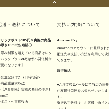
配送・送料について
支払い方法について
クリックポスト185円※実際の商品
Amazon Pay
の厚さ13mm迄,追跡〇
Amazonのアカウントに登録され
【厚み制限を超えている商品はレタ
配送先や支払い方法を利用して決
ーパックプラスor宅急便へ発送料金
できます。
変更になります】
銀行振込
◇配達記録付き（日時指定×）
◇商品重量200g迄
■ご注文後Eメールにて当店の三井
◇【厚み制限】実際の商品の厚さ1
住友銀行口座をお知らせいたしま
5mm迄
す。
◇ポストへ直接投函
※振込手数料は、お客様ご負担と
ります。