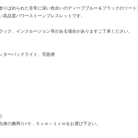
散りばめられた非常に深い色合いのディープブルー＆ブラックのツート
い高品質パワーストーンブレスレットです。
ラック、インクルージョン等がある場合がありますご了承ください。
レターパックライト、宅急便
。
)
自身の腕周り+０．５ｃｍ～１ｃｍをお選び下さい。