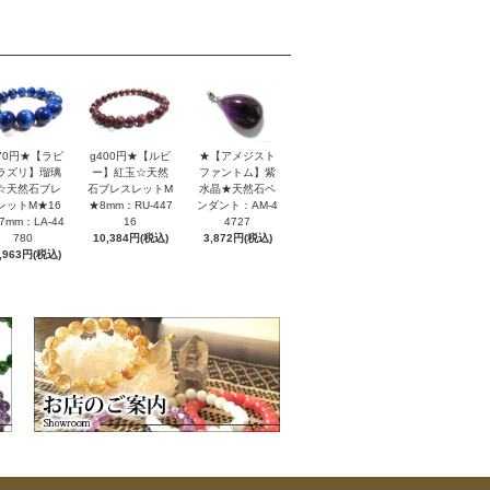
170円★【ラピ
g400円★【ルビ
★【アメジスト
ラズリ】瑠璃
ー】紅玉☆天然
ファントム】紫
☆天然石ブレ
石ブレスレットM
水晶★天然石ペ
レットM★16
★8mm：RU-447
ンダント：AM-4
7mm：LA-44
16
4727
780
10,384円(税込)
3,872円(税込)
,963円(税込)