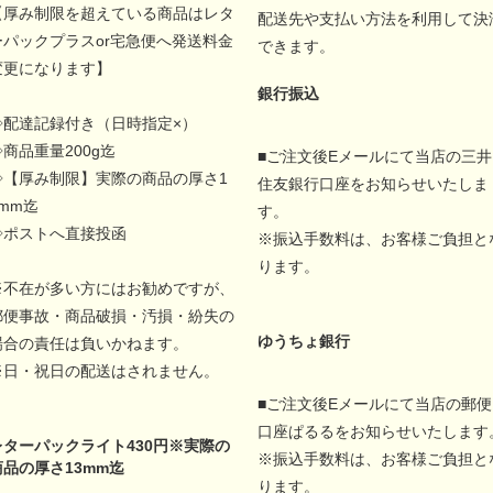
【厚み制限を超えている商品はレタ
配送先や支払い方法を利用して決
ーパックプラスor宅急便へ発送料金
できます。
変更になります】
銀行振込
◇配達記録付き（日時指定×）
◇商品重量200g迄
■ご注文後Eメールにて当店の三井
◇【厚み制限】実際の商品の厚さ1
住友銀行口座をお知らせいたしま
5mm迄
す。
◇ポストへ直接投函
※振込手数料は、お客様ご負担と
ります。
※不在が多い方にはお勧めですが、
郵便事故・商品破損・汚損・紛失の
ゆうちょ銀行
場合の責任は負いかねます。
※日・祝日の配送はされません。
■ご注文後Eメールにて当店の郵便
口座ぱるるをお知らせいたします
レターパックライト430円※実際の
※振込手数料は、お客様ご負担と
商品の厚さ13mm迄
ります。