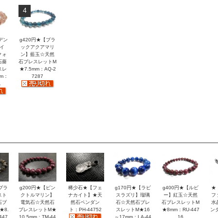
4
デン
g420円★【ブラ
イ
ックアクアマリ
クォ
ン】藍玉☆天然
石薔
石ブレスレットM
スレ
★7.5mm：AQ-2
mm：
7287
1
ブラ
g200円★【ピン
稀少石★【フェ
g170円★【ラピ
g400円★【ルビ
★
スト
クトルマリン】
ナカイト】★天
スラズリ】瑠璃
ー】紅玉☆天然
フ
石ブ
電気石☆天然石
然石ペンダン
石☆天然石ブレ
石ブレスレットM
水
★8.
ブレスレットM★
ト：PH-44752
スレットM★16
★8mm：RU-447
ン
447
10.5mm：TM-44
～17mm：LA-44
16