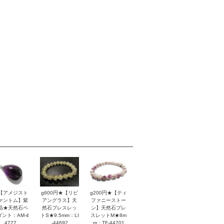
【アメジスト
g600円★【リビ
g200円★【ティ
ァントム】紫
アングラス】天
ファニーストー
晶★天然石ペ
然石ブレスレッ
ン】天然石ブレ
ダント：AM-4
トS★9.5mm：LI
スレットM★8m
4727
-44692
m：TF-44701