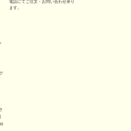
電話にてご注文・お問い合わせ承り
ます。
が
リ
が
さ
】
00