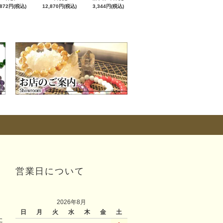
,872円(税込)
12,870円(税込)
3,344円(税込)
営業日について
2026年8月
日
月
火
水
木
金
土
た