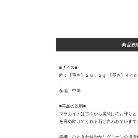
商品説
■サイズ■
約：【重さ】２８．２ｇ 【長さ】４４ｍ
産地：中国
■商品の説明■
マラカイトは古くから魔除けのお守りと
を高め助けてくれる石と言われています
詳細：ひときわ鮮やかなグリーンの濃淡