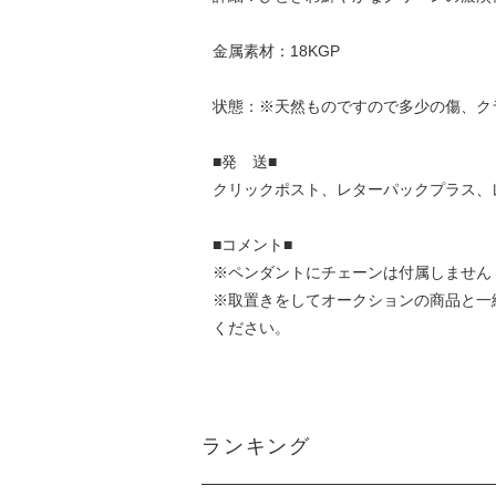
金属素材：18KGP
状態：※天然ものですので多少の傷、ク
■発 送■
クリックポスト、レターパックプラス、
■コメント■
※ペンダントにチェーンは付属しません
※取置きをして
オークション
の商品と一
ください。
ランキング