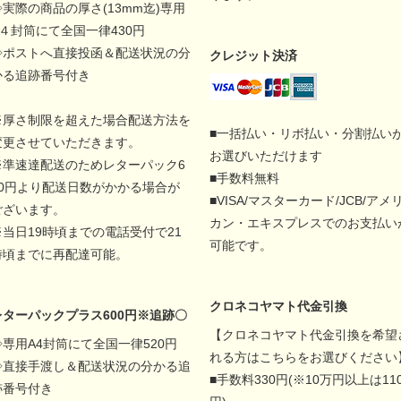
◇実際の商品の厚さ(13mm迄)専用
A４封筒にて全国一律430円
◇ポストへ直接投函＆配送状況の分
クレジット決済
かる追跡番号付き
※厚さ制限を超えた場合配送方法を
■一括払い・リボ払い・分割払い
変更させていただきます。
お選びいただけます
※準速達配送のためレターパック6
■手数料無料
00円より配送日数がかかる場合が
■VISA/マスターカード/JCB/アメ
ございます。
カン・エキスプレスでのお支払い
※当日19時頃までの電話受付で21
可能です。
時頃までに再配達可能。
クロネコヤマト代金引換
レターパックプラス600円※追跡〇
【クロネコヤマト代金引換を希望
◇専用A4封筒にて全国一律520円
れる方はこちらをお選びください
◇直接手渡し＆配送状況の分かる追
■手数料330円(※10万円以上は11
跡番号付き