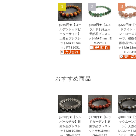
1
2
3
g260円★【ゴー
g800円★【エメ
g220円★【
ルデンレッドピ
ラルド】緑玉☆
ドライト・
ーターサイト】
天然石ブレスレ
ン・ローズ
天然石ブレスレ
ットM★7mm：E
ーツ】模樹
ットM★12.5m
M-22501
薇水晶ブレ
m：PT-31051
ットM★12
DE-3041
おすすめ商品
g250円★【シル
g170円★【レッ
g300円★【
バールチル】銀
ドガーデン】庭
ックムーン
針水晶ブレスレ
園水晶ブレスレ
ーン】天然
ットM★10.5m
ットM★11mm：
レスレットM
m：SR-44802
GA-44812
5ｍｍ：MO-